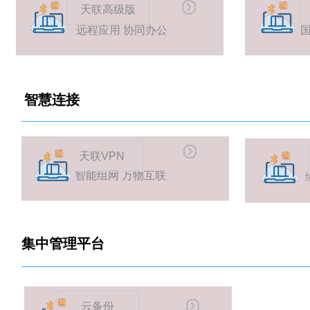
天联高级版
远程应用 协同办公
智慧连接
天联VPN
智能组网 万物互联
集中管理平台
云备份