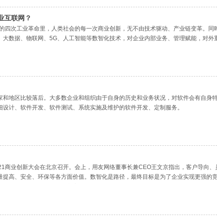
业互联网？
至今的四次工业革命里，人类社会的每一次商业创新，无不由技术驱动、产业链变革。
、大数据、物联网、5G、人工智能等数智化技术，对企业内部业务、管理赋能，对外
家和地区比较落后。大多数企业和组织由于自身的历史和业务状况，对软件会有自身
细设计、软件开发、软件测试、系统实施及维护的软件开发、定制服务。
的2021商业创新大会在北京召开。会上，用友网络董事长兼CEO王文京指出，客户导
量提高、安全、环保等各方面价值。数智化是路径，最终目标是为了企业实现更强的
场景，结合行业数智化解决方案，在用友数智企业体验馆内展示了数智企