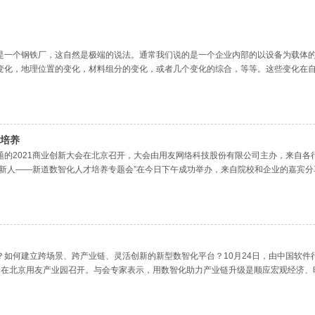
是一个钢铁厂，这自然是极端的说法。通常我们说的是一个企业内部的以设备为载体
变化，地理位置的变化，材料组分的变化，或者几个变化的综合，等等。这些变化在
投入产出的时间与空间提出了更细致的要求，以使它更多地符合客户的需
培养
为主题的2021商业创新大会在北京召开，大会由用友网络科技股份有限公司主办，来
智新人——新道数智化人才培养专题会”在今日下午成功举办，来自院校和企业的嘉宾
大明以“以科技与匠心融产业于教育——新道数智化创新人才培养
？如何建立跨场景、跨产业链、灵活创新的新型数智化平台？10月24日，由中国软
讨会在北京用友产业园召开。与会专家表示，用数智化助力产业链升级是顺应宏观经济
个行业，是应对产业链升级的最佳路径。数字化转型呈现四大共性特征企