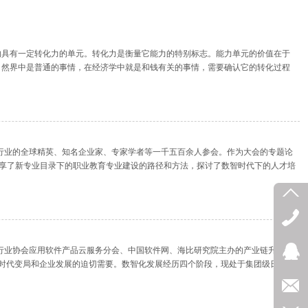
的具有一定转化力的单元。转化力是衡量它能力的特别标志。能力单元的价值在于
自然界中是普通的事情，在经济学中就是和钱有关的事情，需要确认它的转化过程
自各行业的全球精英、知名企业家、专家学者等一千五百余人参会。作为大会的专题论
分享了新专业目录下的职业教育专业建设的路径和方法，探讨了数智时代下的人才培
件行业协会应用软件产品云服务分会、中国软件网、海比研究院主办的产业链升级的
、时代变局和企业发展的迫切需要。数智化发展经历四个阶段，现处于集团级日趋成