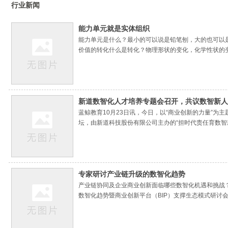
行业新闻
能力单元就是实体组织
能力单元是什么？最小的可以说是铅笔刨，大的也可以
价值的转化什么是转化？物理形状的变化，化学性状的
中投入与产出是否符合经济规律，在管理学中，却是对
新道数智化人才培养专题会召开，共议数智新人
蓝鲸教育10月23日讯，今日，以“商业创新的力量”
坛，由新道科技股份有限公司主办的“担时代责任育数
养的新思考和新实践。新道科技股份有限公司副总裁贾
专家研讨产业链升级的数智化趋势
产业链协同及企业商业创新面临哪些数智化机遇和挑战
数智化趋势暨商业创新平台（BIP）支撑生态模式研
熟，产业级萌芽阶段。用产业互联网手段重构和再造各